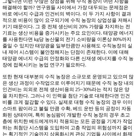
그렇다면 이런 수많은 장점을 위해 수직 농장이 어떤 사항을
해결해야 할까? 연구원들 사이에서 가장 대두되는 문제점은
바로 에너지 수급과 인건비의 벽이다. 이 두 가지 사항이 결과
적으로 비용이 많이 요구되기에 수직 농장의 상업성을 저해시
키기 때문이다. 그 중 전체 생산비의 20% 가량을 차지하는 전
기료는 생산 비용을 증가시키는 주요 요인이다. 태양광 에너지
를 사용한다면 kg당 농산물의 전기 소비량을 이론상 80%까지
줄일 수 있지만 태양광을 일부만큼만 사용해도 수직농장의 실
내 제어 시스템이 불안정해지는 단점이 존재한다. 이에 대해
태양광 에너지 수급의 안정화와 다른 신재생 에너지를 수직 농
장에 접목시키는 농업 연구가 필요하다.
또한 현재 대부분의 수직 농장은 소규모로 운영되고 있으며 많
은 생산 과정이 수작업으로 이루어지기 때문에 수직 농장 내의
인건비는 의외로 전체 생산비용의 25~30%라는 적지 않은 양
을 차지한다. 그러나 이 인력을 첨단 기술로 대체한다면 인건
비를 크게 절감할 수 있다. 실제로 대형 수직 농장의 경우 이미
스마트 팜이라고 불릴 만큼 수확, 베드 운반 등의 공정이 자동
화된 상태이며, 특히 농심팜이 개발한 수직 농장의 경우 초고
층에 위치한 베드에게까지 적용되는 모든 공정을 기계가 작업
하는 최첨단 시스템을 도입하여 고층 작업의 위험성까지 줄이
는 획기적인 기술까지 상용화시켜 관심 기업들 사이에서 화제